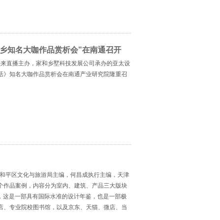
乡知名大咖作品赏析会”在南通召开
京快来直播主办，家和乡墅科技发展公司承办的亚太设
活》知名大咖作品赏析会在南通产业研究院隆重召
津市和平区文化与旅游局主编，何昌成执行主编，天津
多个作品案例，内容分为室内、建筑、产品三大版块
2页，这是一部具有国际水准的设计年鉴，也是一部极
店、专业院校图书馆，以及京东、天猫、微店、当
鉴》自2006年首册出版发行以来，颇受海内外设计