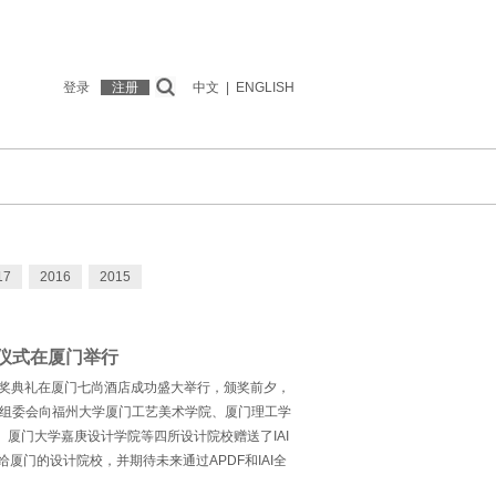
登录
注册
中文
|
ENGLISH
17
2016
2015
书仪式在厦门举行
计奖颁奖典礼在厦门七尚酒店成功盛大举行，颁奖前夕，
计奖组委会向福州大学厦门工艺美术学院、厦门理工学
厦门大学嘉庚设计学院等四所设计院校赠送了IAI
给厦门的设计院校，并期待未来通过APDF和IAI全
流与合作，共建国内艺术与设计院校的产学研合作