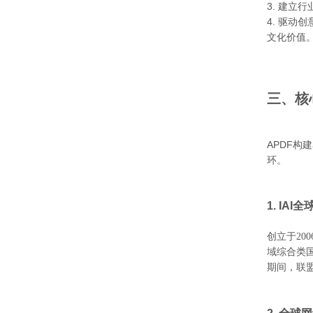
3. 建
4. 驱
文化价值
三、核
APDF
环。
1. IAI
创立于
2
域综合类
期间，联