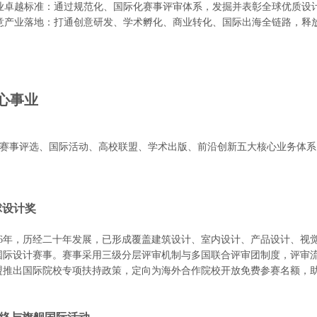
立行业卓越标准：通过规范化、国际化赛事评审体系，发掘并表彰全球优质设
动创意产业落地：打通创意研发、学术孵化、商业转化、国际出海全链路，释
。
心事业
构建赛事评选、国际活动、高校联盟、学术出版、前沿创新五大核心业务体
全球设计奖
006年，历经二十年发展，已形成覆盖建筑设计、室内设计、产品设计、视
国际设计赛事。赛事采用三级分层评审机制与多国联合评审团制度，评审
盟推出国际院校专项扶持政策，定向为海外合作院校开放免费参赛名额，