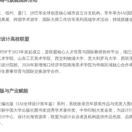
球网络与旗舰国际活动
兰、纽约、厦门、沙巴等全球创意核心城市设立分支机构。常年举办
IA
成果展、跨国学术游学、国际大师工作坊等系列高端学术活动，持续搭建
球设计高校联盟
APDF于2023年发起成立，是联盟核心人才培育与国际教研协作平台，现
艺术学院、山东工艺美术学院、西交利物浦大学、意大利罗马大学、西班牙
术设计院校。2026年新增海口经济学院南海美术学院为华南区域核心合作
师生赛事培育与国际交换游学合作。
术出版与产业赋能
主编出版《
IAI全球设计奖年鉴》系列，系统收录历年获奖作品与优质入
荣获中国大学出版社图书奖优秀学术著作奖、中华印制大奖金奖，为设计行
设计中心、设计出海资源库，联盟为设计从业者及机构提供作品包装、品
务。