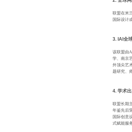
2. 全
联盟在米
国际设计
3.
IAI
全
该联盟由
学、南京
外顶尖艺
题研究、
4. 学
联盟长期
年鉴先后
国际创意
式赋能服