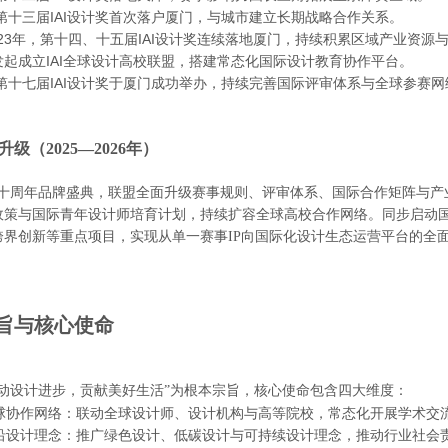
，第十三届IAI设计奖首次落户厦门，与城市建立长期战略合作关系。
2023年，第十四、十五届IAI设计奖连续落地厦门，持续积累区域产业资源
发起成立IAI全球设计高校联盟，搭建常态化国际设计教育协作平台。
，第十七届IAI设计奖于厦门成功举办，持续完善国际评审体系与全球参赛
升级（
2025—2026年）
I二十周年品牌盛典，联盟全面升级赛事规则、评审体系、国际合作矩阵与
政策与国际青年设计师培育计划，持续扩容全球高校合作网络。同步启动
跨界创新等重点项目，实现从单一赛事IP向国际化设计生态运营平台的全
旨与核心使命
推动设计进步，贡献美好生活”为根本宗旨，核心使命包含四大维度：
建全球协作网络：联动全球设计师、设计机构与高等院校，常态化开展学术交
领前沿设计理念：推广绿色设计、低碳设计与可持续设计理念，推动行业社会