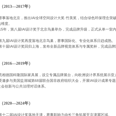
（
2013—2017年）
，赛事落地北京，推出IAI全球空间设计大奖·竹美奖，结合绿色环保理念
选维度。
2015年，第八届IAI设计奖于北京鸟巢举办，完成品牌升级，正式从单一室
，第九届IAI设计奖再度落地北京鸟巢，赛事国际化、专业化体系日趋成熟。
，第十届IAI设计奖回归上海，发布全新品牌视觉体系与专属奖杯，完成品
（
2016—2019年）
年，亮相德国科隆国际家具展，设立专属品牌展台，向欧洲设计界系统展示亚
，受邀参与美国盐湖城第68届联合国非政府组织大会，开展IAI设计成果
社会创新与公共治理对话体系。
（
2020—2024年）
，第十二届IAI设计奖落地天津，赛事影响力由长三角拓展至京津冀区域。