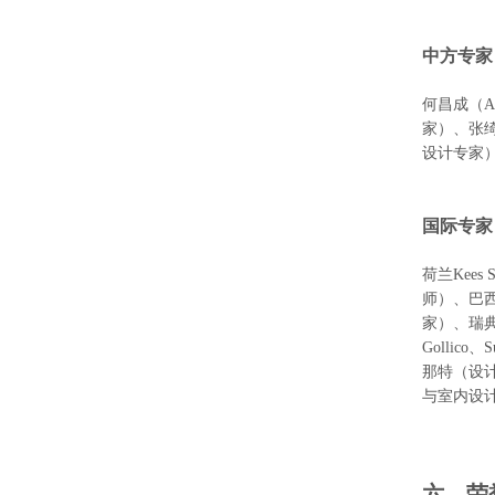
中方专家
何昌成（
家）、张
设计专家
国际专家
荷兰
Kee
师）、巴西龙
家）、瑞典T
Gollic
那特（设计学
与室内设
六、荣